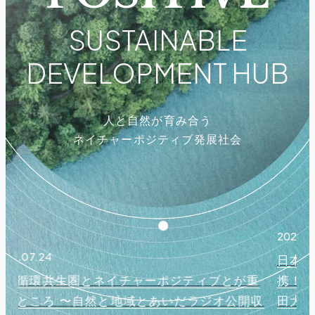
ビジョン&ターゲット
SUSTAINABLE
DEVELOPMENT HUB
研究開発部門
社会実装部門
人と自然が育み合う
ネイチャーポジティブ発展社会
トピックス
運営体制&コアメンバー
2026.07.22
日本を代表する３つのネイチャーテックが連
参画機関
2
重
携！継続的な自然資本マネジメントを実現 -早稲
収
田大学「LIME3」×東北大学「ANEMONE」×バ