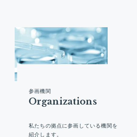
参
画
機
関
O
r
g
a
n
i
z
a
t
i
o
n
s
私たちの拠点に参画している機関を
紹介します。