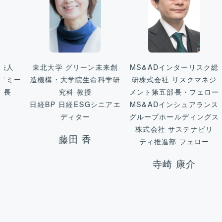
学 グリーン未来創
MS&ADインターリスク総
東北大学 教
・大学院生命科学研
研株式会社 リスクマネジ
総長特
究科 教授
メント第五部長・フェロー
河田 
 日経ESGシニアエ
MS&ADインシュアランス
ディター
グループホールディングス
株式会社 サステナビリ
藤田 香
ティ推進部 フェロー
寺崎 康介