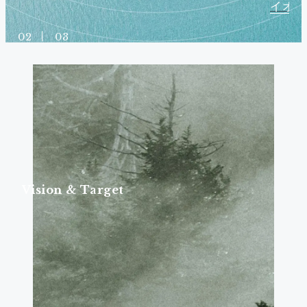
イオームが連携構想を発表-
お問い合わせ
02
03
V
i
s
i
o
n
&
T
a
r
g
e
t
人
と
自
然
が
育
み
合
う
ネ
イ
チ
ャ
ー
ポ
ジ
テ
ィ
ブ
発
展