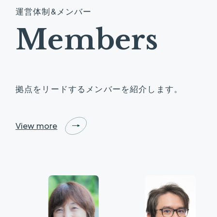
運
営
体
制
&
メ
ン
バ
ー
M
e
m
b
e
r
s
拠点をリードするメンバーを紹介します。
View more