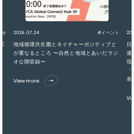
らせ
2026.07.24
#イベント
20
NE
地域循環共生圏とネイチャーポジティブと
日
が重なるところ 〜自然と地域とあいだラジ
連
オ公開収録〜
現
「
表
View more
Vi