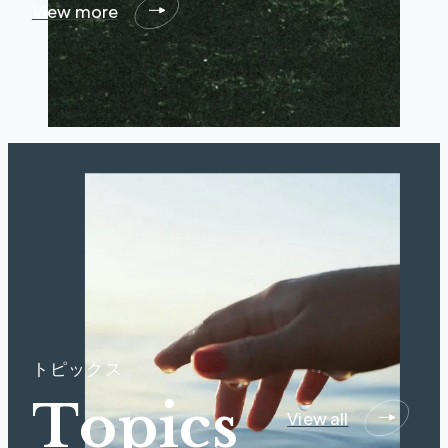
View more
ト
ピ
ッ
ク
ス
T
o
p
i
c
s
View all