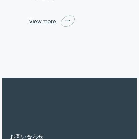
View more
お
問
い
合
わ
せ