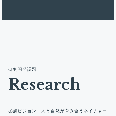
研
究
開
発
課
題
R
e
s
e
a
r
c
h
拠点ビジョン「人と自然が育み合うネイチャー