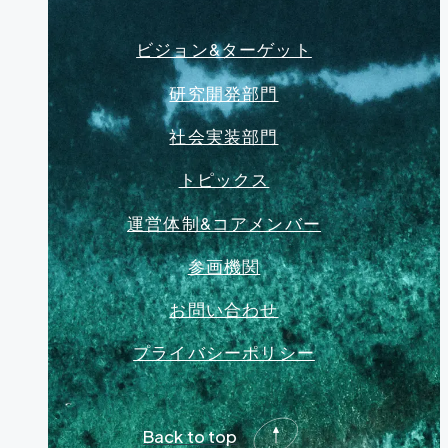
ビジョン&ターゲット
研究開発部門
社会実装部門
トピックス
運営体制&コアメンバー
参画機関
お問い合わせ
プライバシーポリシー
Back to top