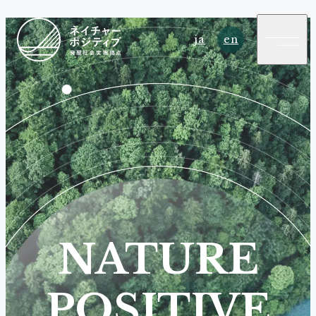
ja
en
NATURE
POSITIVE
SUSTAINABLE DEVELOPMENT HUB
NATURE
POSITIVE