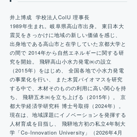
井上博成 学校法人CoIU 理事長
1989年生まれ。岐阜県高山市出身。 東日本大
震災をきっかけに地域の新しい価値を感じ、
出身地である高山市と在学していた京都大学と
の間で 2014年から自然エネルギーに関する研
究を開始。 飛騨高山小水力発電㈱の設立
（2015年）をはじめ、 全国各地で小水力発電
の事業化を行い、 また木質バイオマスを研究
する中で、木材そのものの利用に高い関心を持
ち、 飛騨五木㈱を立ち上げる（2015年）。 京
都大学経済学研究科 博士号取得（2024年）。
現在は、地域課題にイノベーションを発揮する
人材育成を目指し、 飛騨地方初の私立4年制大
学「Co-Innovation University」（2026年4月