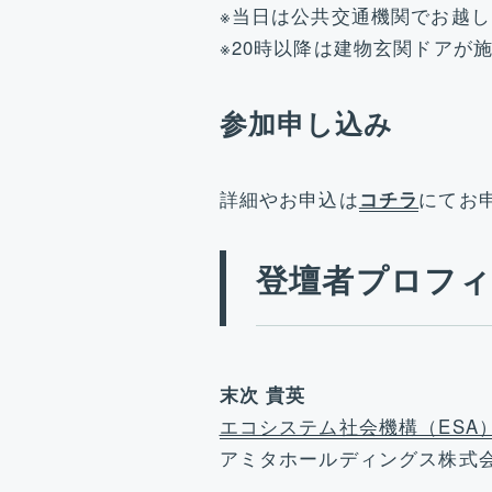
※当日は公共交通機関でお越
※20時以降は建物玄関ドアが
参加申し込み
詳細やお申込は
コチラ
にてお
登壇者プロフ
末次 貴英
エコシステム社会機構（ESA
アミタホールディングス株式会社