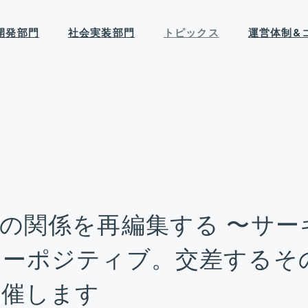
開発部門
社会実装部門
トピックス
運営体制&
の関係を再編集する 〜サー
ャーポジティブ。交差するそ
開催します