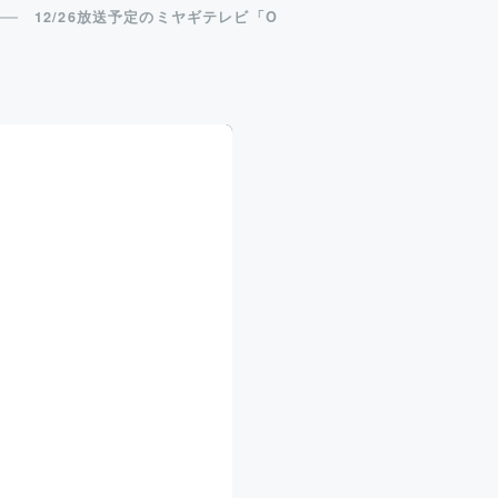
12/26放送予定のミヤギテレビ「OH!バンデス」に近藤倫生拠