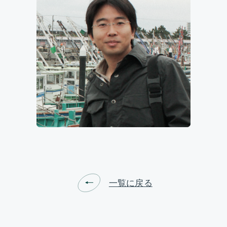
ビジョン&ターゲット
研究開発部門
社会実装部門
トピックス
運営体制&コアメンバー
一覧に戻る
参画機関