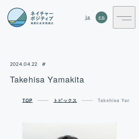
ja
en
2024.04.22
#
NATURE
Takehisa Yamakita
POSITIVE
SUSTAINABLE DEVELOPMENT HUB
TOP
トピックス
Takehisa Yamaki