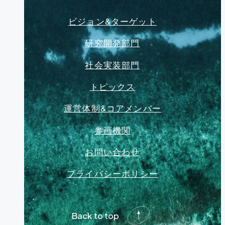
ビジョン&ターゲット
研究開発部門
社会実装部門
トピックス
運営体制&コアメンバー
参画機関
お問い合わせ
プライバシーポリシー
Back to top