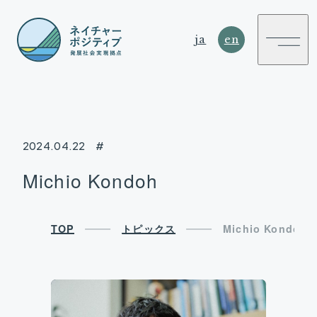
ja
en
2024.04.22
#
NATURE
Michio Kondoh
POSITIVE
SUSTAINABLE DEVELOPMENT HUB
TOP
トピックス
Michio Kondoh