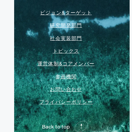
ビジョン&ターゲット
研究開発部門
社会実装部門
トピックス
運営体制&コアメンバー
参画機関
お問い合わせ
プライバシーポリシー
Back to top