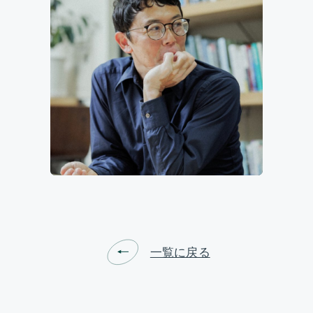
ビジョン&ターゲット
研究開発部門
社会実装部門
トピックス
運営体制&コアメンバー
一覧に戻る
参画機関