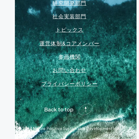
研究開発部門
社会実装部門
トピックス
運営体制&コアメンバー
参画機関
お問い合わせ
プライバシーポリシー
Back to top
© 2024 Nature Positive Sustainable Development Hub