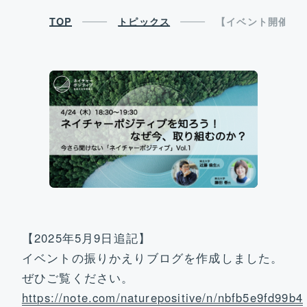
ビジョン&ターゲット
TOP
トピックス
【イベント開催情報
研究開発部門
社会実装部門
トピックス
運営体制&コアメンバー
【2025年5月9日追記】
イベントの振りかえりブログを作成しました。
参画機関
ぜひご覧ください。
https://note.com/naturepositive/n/nbfb5e9fd99b4